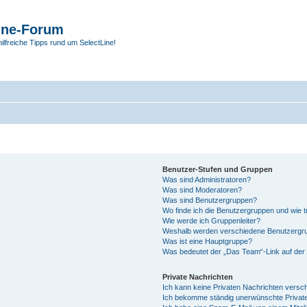
ine-Forum
hilfreiche Tipps rund um SelectLine!
Benutzer-Stufen und Gruppen
Was sind Administratoren?
Was sind Moderatoren?
Was sind Benutzergruppen?
Wo finde ich die Benutzergruppen und wie tr
Wie werde ich Gruppenleiter?
Weshalb werden verschiedene Benutzergrup
Was ist eine Hauptgruppe?
Was bedeutet der „Das Team“-Link auf der 
Private Nachrichten
Ich kann keine Privaten Nachrichten versc
Ich bekomme ständig unerwünschte Private