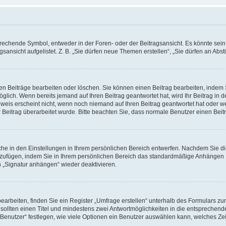
chende Symbol, entweder in der Foren- oder der Beitragsansicht. Es könnte sein, d
gsansicht aufgelistet. Z. B. „Sie dürfen neue Themen erstellen“, „Sie dürfen an A
nen Beiträge bearbeiten oder löschen. Sie können einen Beitrag bearbeiten, indem
möglich. Wenn bereits jemand auf Ihren Beitrag geantwortet hat, wird Ihr Beitrag in
weis erscheint nicht, wenn noch niemand auf Ihren Beitrag geantwortet hat oder we
Ihr Beitrag überarbeitet wurde. Bitte beachten Sie, dass normale Benutzer einen Be
he in den Einstellungen in Ihrem persönlichen Bereich entwerfen. Nachdem Sie die
nzufügen, indem Sie in Ihrem persönlichen Bereich das standardmäßige Anhängen I
n „Signatur anhängen“ wieder deaktivieren.
beiten, finden Sie ein Register „Umfrage erstellen“ unterhalb des Formulars zur 
 sollten einen Titel und mindestens zwei Antwortmöglichkeiten in die entsprechend
enutzer“ festlegen, wie viele Optionen ein Benutzer auswählen kann, welches Zeitli