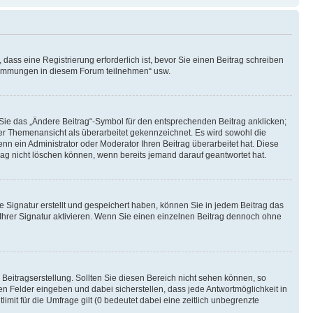
ass eine Registrierung erforderlich ist, bevor Sie einen Beitrag schreiben
bstimmungen in diesem Forum teilnehmen“ usw.
 Sie das „Ändere Beitrag“-Symbol für den entsprechenden Beitrag anklicken;
 der Themenansicht als überarbeitet gekennzeichnet. Es wird sowohl die
nn ein Administrator oder Moderator Ihren Beitrag überarbeitet hat. Diese
itrag nicht löschen können, wenn bereits jemand darauf geantwortet hat.
 Signatur erstellt und gespeichert haben, können Sie in jedem Beitrag das
hrer Signatur aktivieren. Wenn Sie einen einzelnen Beitrag dennoch ohne
Beitragserstellung. Sollten Sie diesen Bereich nicht sehen können, so
en Felder eingeben und dabei sicherstellen, dass jede Antwortmöglichkeit in
mit für die Umfrage gilt (0 bedeutet dabei eine zeitlich unbegrenzte