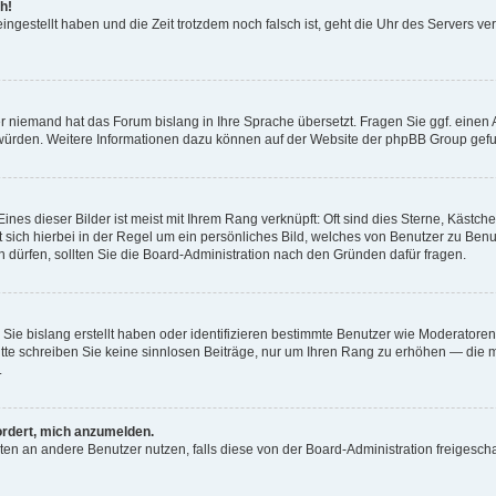
h!
ingestellt haben und die Zeit trotzdem noch falsch ist, geht die Uhr des Servers ve
er niemand hat das Forum bislang in Ihre Sprache übersetzt. Fragen Sie ggf. einen A
en würden. Weitere Informationen dazu können auf der Website der phpBB Group gef
nes dieser Bilder ist meist mit Ihrem Rang verknüpft: Oft sind dies Sterne, Kästch
t sich hierbei in der Regel um ein persönliches Bild, welches von Benutzer zu Ben
dürfen, sollten Sie die Board-Administration nach den Gründen dafür fragen.
 Sie bislang erstellt haben oder identifizieren bestimmte Benutzer wie Moderato
 Bitte schreiben Sie keine sinnlosen Beiträge, nur um Ihren Rang zu erhöhen — die
.
ordert, mich anzumelden.
ichten an andere Benutzer nutzen, falls diese von der Board-Administration freige