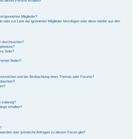
ied dieses Forums erhalten!
d ignorierten Mitglieder?
de oder zur Liste der ignorierten Mitglieder hinzufügen oder diese wieder aus den
en durchsuchen?
rgebnisse?
re Seite?
Themen finden?
Lesezeichen und der Beobachtung eines Themas oder Forums?
eobachten?
gen?
 zulässig?
hänge erhalten?
?
hwerden oder juristische Anfragen zu diesem Forum gibt?