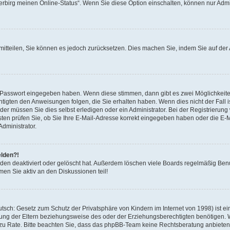
Verbirg meinen Online-Status“. Wenn Sie diese Option einschalten, können nur Admi
r mitteilen, Sie können es jedoch zurücksetzen. Dies machen Sie, indem Sie auf d
ge Passwort eingegeben haben. Wenn diese stimmen, dann gibt es zwei Möglichkei
htigten den Anweisungen folgen, die Sie erhalten haben. Wenn dies nicht der Fall is
r müssen Sie dies selbst erledigen oder ein Administrator. Bei der Registrierung wu
ten prüfen Sie, ob Sie Ihre E-Mail-Adresse korrekt eingegeben haben oder die E-Ma
dministrator.
elden?!
den deaktiviert oder gelöscht hat. Außerdem löschen viele Boards regelmäßig Benut
en Sie aktiv an den Diskussionen teil!
sch: Gesetz zum Schutz der Privatsphäre von Kindern im Internet von 1998) ist ei
ng der Eltern beziehungsweise des oder der Erziehungsberechtigten benötigen. Wen
nd zu Rate. Bitte beachten Sie, dass das phpBB-Team keine Rechtsberatung anbieten k