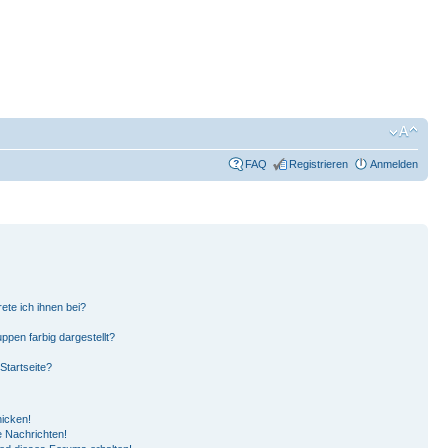
FAQ
Registrieren
Anmelden
ete ich ihnen bei?
pen farbig dargestellt?
Startseite?
hicken!
 Nachrichten!