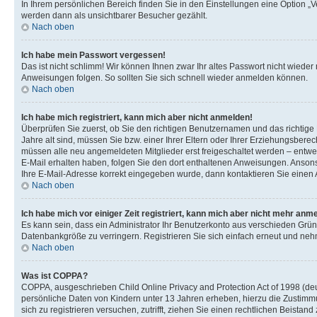
In Ihrem persönlichen Bereich finden Sie in den Einstellungen eine Option „
werden dann als unsichtbarer Besucher gezählt.
Nach oben
Ich habe mein Passwort vergessen!
Das ist nicht schlimm! Wir können Ihnen zwar Ihr altes Passwort nicht wiede
Anweisungen folgen. So sollten Sie sich schnell wieder anmelden können.
Nach oben
Ich habe mich registriert, kann mich aber nicht anmelden!
Überprüfen Sie zuerst, ob Sie den richtigen Benutzernamen und das richti
Jahre alt sind, müssen Sie bzw. einer Ihrer Eltern oder Ihrer Erziehungsberec
müssen alle neu angemeldeten Mitglieder erst freigeschaltet werden – entwede
E-Mail erhalten haben, folgen Sie den dort enthaltenen Anweisungen. Ansons
Ihre E-Mail-Adresse korrekt eingegeben wurde, dann kontaktieren Sie einen A
Nach oben
Ich habe mich vor einiger Zeit registriert, kann mich aber nicht mehr anm
Es kann sein, dass ein Administrator Ihr Benutzerkonto aus verschieden Grün
Datenbankgröße zu verringern. Registrieren Sie sich einfach erneut und nehm
Nach oben
Was ist COPPA?
COPPA, ausgeschrieben Child Online Privacy and Protection Act of 1998 (deut
persönliche Daten von Kindern unter 13 Jahren erheben, hierzu die Zustimmu
sich zu registrieren versuchen, zutrifft, ziehen Sie einen rechtlichen Beista