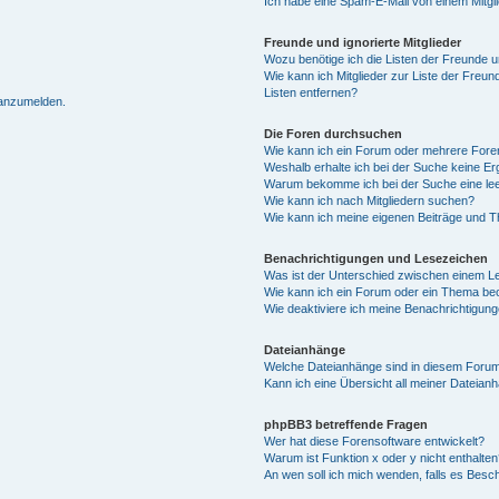
Ich habe eine Spam-E-Mail von einem Mitgl
Freunde und ignorierte Mitglieder
Wozu benötige ich die Listen der Freunde un
Wie kann ich Mitglieder zur Liste der Freun
Listen entfernen?
 anzumelden.
Die Foren durchsuchen
Wie kann ich ein Forum oder mehrere For
Weshalb erhalte ich bei der Suche keine E
Warum bekomme ich bei der Suche eine lee
Wie kann ich nach Mitgliedern suchen?
Wie kann ich meine eigenen Beiträge und 
Benachrichtigungen und Lesezeichen
Was ist der Unterschied zwischen einem 
Wie kann ich ein Forum oder ein Thema b
Wie deaktiviere ich meine Benachrichtigun
Dateianhänge
Welche Dateianhänge sind in diesem Forum
Kann ich eine Übersicht all meiner Dateian
phpBB3 betreffende Fragen
Wer hat diese Forensoftware entwickelt?
Warum ist Funktion x oder y nicht enthalten
An wen soll ich mich wenden, falls es Besc