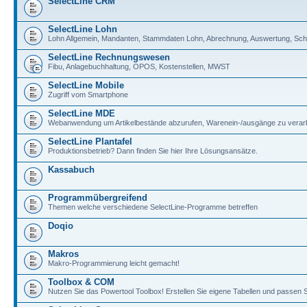
SelectLine CRM
SelectLine Lohn
Lohn Allgemein, Mandanten, Stammdaten Lohn, Abrechnung, Auswertung, Schni
SelectLine Rechnungswesen
Fibu, Anlagebuchhaltung, OPOS, Kostenstellen, MWST
SelectLine Mobile
Zugriff vom Smartphone
SelectLine MDE
Webanwendung um Artikelbestände abzurufen, Warenein-/ausgänge zu verarb
SelectLine Plantafel
Produktionsbetrieb? Dann finden Sie hier Ihre Lösungsansätze.
Kassabuch
Programmübergreifend
Themen welche verschiedene SelectLine-Programme betreffen
Doqio
Makros
Makro-Programmierung leicht gemacht!
Toolbox & COM
Nutzen Sie das Powertool Toolbox! Erstellen Sie eigene Tabellen und passen S