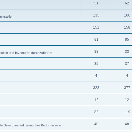
51
62
135
166
ttstellen
151
158
81
85
33
33
eiten und Inventuren durchzuführen
35
37
4
4
323
377
12
12
82
119
40
48
ie SelectLine auf genau Ihre Bedürfnisse an.