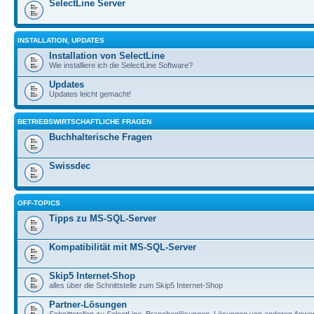
SelectLine Server
INSTALLATION, UPDATES
Installation von SelectLine
Wie installiere ich die SelectLine Software?
Updates
Updates leicht gemacht!
BETRIEBSWIRTSCHAFTLICHE FRAGEN
Buchhalterische Fragen
Swissdec
OFF-TOPICS
Tipps zu MS-SQL-Server
Kompatibilität mit MS-SQL-Server
Skip5 Internet-Shop
alles über die Schnittstelle zum Skip5 Internet-Shop
Partner-Lösungen
Schnittstellen zu SelectLine, Branchenlösungen, Lösungen von anderen Anwe