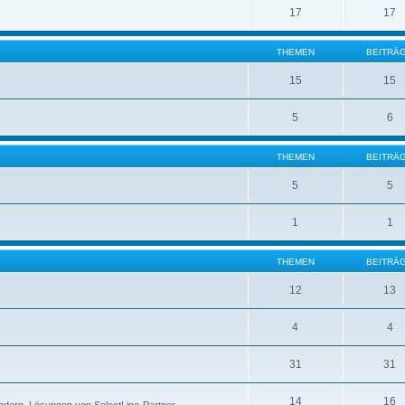
17
17
THEMEN
BEITRÄ
15
15
5
6
THEMEN
BEITRÄ
5
5
1
1
THEMEN
BEITRÄ
12
13
4
4
31
31
14
16
ndern, Lösungen von SelectLine-Partner