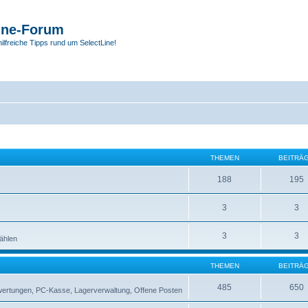
ine-Forum
hilfreiche Tipps rund um SelectLine!
THEMEN
BEITRÄ
188
195
3
3
3
3
zählen
THEMEN
BEITRÄ
485
650
swertungen, PC-Kasse, Lagerverwaltung, Offene Posten