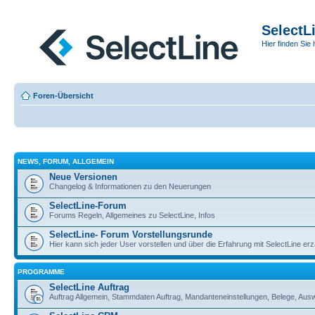
SelectL
Hier finden Sie 
Foren-Übersicht
NEWS, FORUM, ALLGEMEIN
Neue Versionen
Changelog & Informationen zu den Neuerungen
SelectLine-Forum
Forums Regeln, Allgemeines zu SelectLine, Infos
SelectLine- Forum Vorstellungsrunde
Hier kann sich jeder User vorstellen und über die Erfahrung mit SelectLine er
PROGRAMME
SelectLine Auftrag
Auftrag Allgemein, Stammdaten Auftrag, Mandanteneinstellungen, Belege, Au