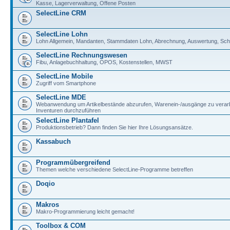
Kasse, Lagerverwaltung, Offene Posten
SelectLine CRM
SelectLine Lohn
Lohn Allgemein, Mandanten, Stammdaten Lohn, Abrechnung, Auswertung, Schni
SelectLine Rechnungswesen
Fibu, Anlagebuchhaltung, OPOS, Kostenstellen, MWST
SelectLine Mobile
Zugriff vom Smartphone
SelectLine MDE
Webanwendung um Artikelbestände abzurufen, Warenein-/ausgänge zu verar
Inventuren durchzuführen
SelectLine Plantafel
Produktionsbetrieb? Dann finden Sie hier Ihre Lösungsansätze.
Kassabuch
Programmübergreifend
Themen welche verschiedene SelectLine-Programme betreffen
Doqio
Makros
Makro-Programmierung leicht gemacht!
Toolbox & COM