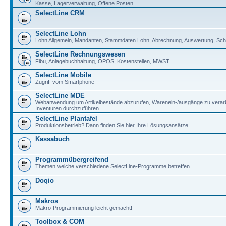
Kasse, Lagerverwaltung, Offene Posten
SelectLine CRM
SelectLine Lohn
Lohn Allgemein, Mandanten, Stammdaten Lohn, Abrechnung, Auswertung, Schni
SelectLine Rechnungswesen
Fibu, Anlagebuchhaltung, OPOS, Kostenstellen, MWST
SelectLine Mobile
Zugriff vom Smartphone
SelectLine MDE
Webanwendung um Artikelbestände abzurufen, Warenein-/ausgänge zu verar
Inventuren durchzuführen
SelectLine Plantafel
Produktionsbetrieb? Dann finden Sie hier Ihre Lösungsansätze.
Kassabuch
Programmübergreifend
Themen welche verschiedene SelectLine-Programme betreffen
Doqio
Makros
Makro-Programmierung leicht gemacht!
Toolbox & COM