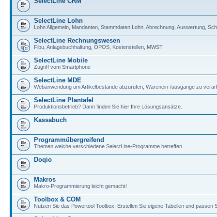
SelectLine CRM
SelectLine Lohn
Lohn Allgemein, Mandanten, Stammdaten Lohn, Abrechnung, Auswertung, Schni
SelectLine Rechnungswesen
Fibu, Anlagebuchhaltung, OPOS, Kostenstellen, MWST
SelectLine Mobile
Zugriff vom Smartphone
SelectLine MDE
Webanwendung um Artikelbestände abzurufen, Warenein-/ausgänge zu verarb
SelectLine Plantafel
Produktionsbetrieb? Dann finden Sie hier Ihre Lösungsansätze.
Kassabuch
Programmübergreifend
Themen welche verschiedene SelectLine-Programme betreffen
Doqio
Makros
Makro-Programmierung leicht gemacht!
Toolbox & COM
Nutzen Sie das Powertool Toolbox! Erstellen Sie eigene Tabellen und passen S