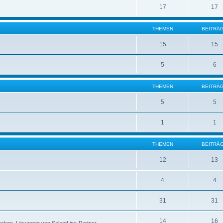
17
17
THEMEN
BEITRÄ
15
15
5
6
THEMEN
BEITRÄ
5
5
1
1
THEMEN
BEITRÄ
12
13
4
4
31
31
14
16
ndern, Lösungen von SelectLine-Partner