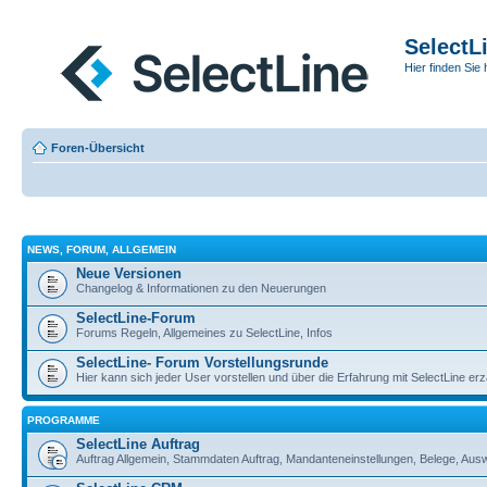
SelectL
Hier finden Sie 
Foren-Übersicht
NEWS, FORUM, ALLGEMEIN
Neue Versionen
Changelog & Informationen zu den Neuerungen
SelectLine-Forum
Forums Regeln, Allgemeines zu SelectLine, Infos
SelectLine- Forum Vorstellungsrunde
Hier kann sich jeder User vorstellen und über die Erfahrung mit SelectLine er
PROGRAMME
SelectLine Auftrag
Auftrag Allgemein, Stammdaten Auftrag, Mandanteneinstellungen, Belege, Au