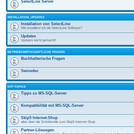
SelectLine Server
INSTALLATION, UPDATES
Installation von SelectLine
Wie installiere ich die SelectLine Software?
Updates
Updates leicht gemacht!
BETRIEBSWIRTSCHAFTLICHE FRAGEN
Buchhalterische Fragen
Swissdec
OFF-TOPICS
Tipps zu MS-SQL-Server
Kompatibilität mit MS-SQL-Server
Skip5 Internet-Shop
alles über die Schnittstelle zum Skip5 Internet-Shop
Partner-Lösungen
Schnittstellen zu SelectLine, Branchenlösungen, Lösungen von anderen Anwe