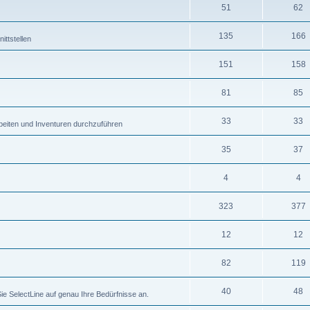
51
62
135
166
ttstellen
151
158
81
85
33
33
eiten und Inventuren durchzuführen
35
37
4
4
323
377
12
12
82
119
40
48
ie SelectLine auf genau Ihre Bedürfnisse an.