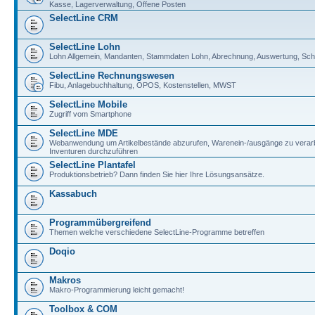
Kasse, Lagerverwaltung, Offene Posten
SelectLine CRM
SelectLine Lohn
Lohn Allgemein, Mandanten, Stammdaten Lohn, Abrechnung, Auswertung, Schni
SelectLine Rechnungswesen
Fibu, Anlagebuchhaltung, OPOS, Kostenstellen, MWST
SelectLine Mobile
Zugriff vom Smartphone
SelectLine MDE
Webanwendung um Artikelbestände abzurufen, Warenein-/ausgänge zu verar
Inventuren durchzuführen
SelectLine Plantafel
Produktionsbetrieb? Dann finden Sie hier Ihre Lösungsansätze.
Kassabuch
Programmübergreifend
Themen welche verschiedene SelectLine-Programme betreffen
Doqio
Makros
Makro-Programmierung leicht gemacht!
Toolbox & COM