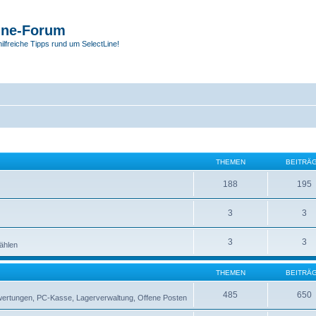
ine-Forum
hilfreiche Tipps rund um SelectLine!
THEMEN
BEITRÄ
188
195
3
3
3
3
zählen
THEMEN
BEITRÄ
485
650
swertungen, PC-Kasse, Lagerverwaltung, Offene Posten