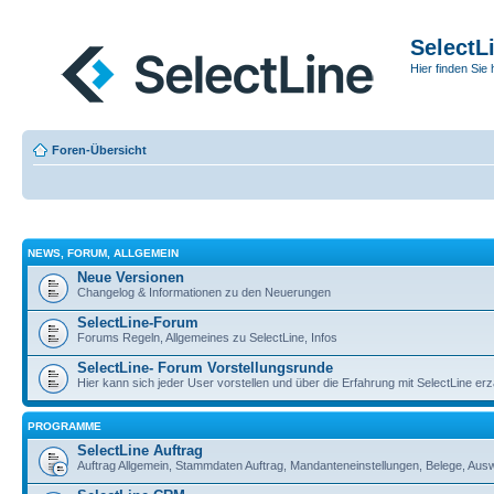
SelectL
Hier finden Sie 
Foren-Übersicht
NEWS, FORUM, ALLGEMEIN
Neue Versionen
Changelog & Informationen zu den Neuerungen
SelectLine-Forum
Forums Regeln, Allgemeines zu SelectLine, Infos
SelectLine- Forum Vorstellungsrunde
Hier kann sich jeder User vorstellen und über die Erfahrung mit SelectLine er
PROGRAMME
SelectLine Auftrag
Auftrag Allgemein, Stammdaten Auftrag, Mandanteneinstellungen, Belege, Au