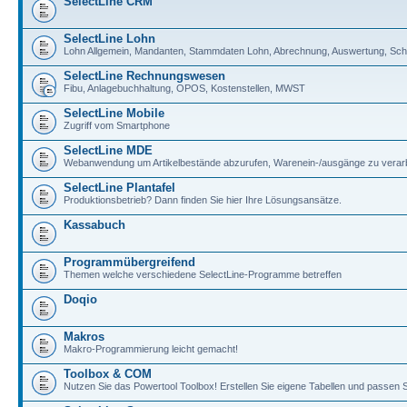
SelectLine CRM
SelectLine Lohn
Lohn Allgemein, Mandanten, Stammdaten Lohn, Abrechnung, Auswertung, Schni
SelectLine Rechnungswesen
Fibu, Anlagebuchhaltung, OPOS, Kostenstellen, MWST
SelectLine Mobile
Zugriff vom Smartphone
SelectLine MDE
Webanwendung um Artikelbestände abzurufen, Warenein-/ausgänge zu verarb
SelectLine Plantafel
Produktionsbetrieb? Dann finden Sie hier Ihre Lösungsansätze.
Kassabuch
Programmübergreifend
Themen welche verschiedene SelectLine-Programme betreffen
Doqio
Makros
Makro-Programmierung leicht gemacht!
Toolbox & COM
Nutzen Sie das Powertool Toolbox! Erstellen Sie eigene Tabellen und passen S