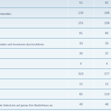
51
62
135
166
ttstellen
151
158
81
85
33
33
eiten und Inventuren durchzuführen
35
37
4
4
323
377
12
12
82
119
40
48
ie SelectLine auf genau Ihre Bedürfnisse an.