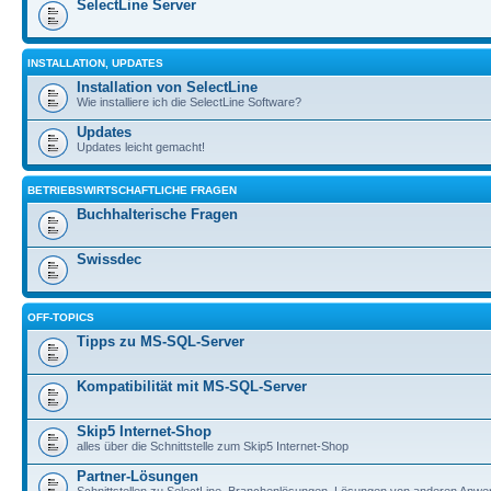
SelectLine Server
INSTALLATION, UPDATES
Installation von SelectLine
Wie installiere ich die SelectLine Software?
Updates
Updates leicht gemacht!
BETRIEBSWIRTSCHAFTLICHE FRAGEN
Buchhalterische Fragen
Swissdec
OFF-TOPICS
Tipps zu MS-SQL-Server
Kompatibilität mit MS-SQL-Server
Skip5 Internet-Shop
alles über die Schnittstelle zum Skip5 Internet-Shop
Partner-Lösungen
Schnittstellen zu SelectLine, Branchenlösungen, Lösungen von anderen Anwe