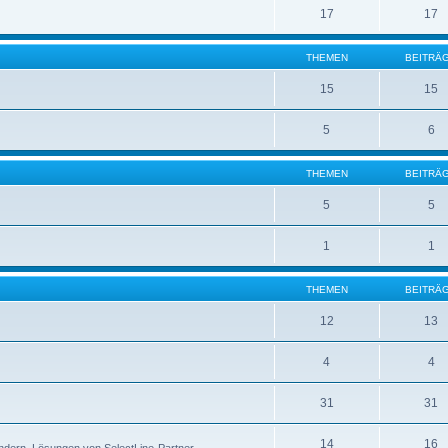
17
17
THEMEN
BEITRÄ
15
15
5
6
THEMEN
BEITRÄ
5
5
1
1
THEMEN
BEITRÄ
12
13
4
4
31
31
14
16
ndern, Lösungen von SelectLine-Partner