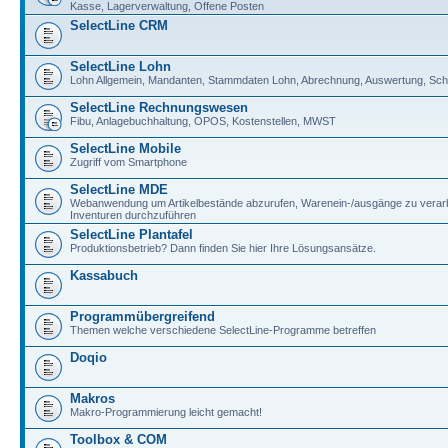
Kasse, Lagerverwaltung, Offene Posten
SelectLine CRM
SelectLine Lohn
Lohn Allgemein, Mandanten, Stammdaten Lohn, Abrechnung, Auswertung, Schni
SelectLine Rechnungswesen
Fibu, Anlagebuchhaltung, OPOS, Kostenstellen, MWST
SelectLine Mobile
Zugriff vom Smartphone
SelectLine MDE
Webanwendung um Artikelbestände abzurufen, Warenein-/ausgänge zu verar
Inventuren durchzuführen
SelectLine Plantafel
Produktionsbetrieb? Dann finden Sie hier Ihre Lösungsansätze.
Kassabuch
Programmübergreifend
Themen welche verschiedene SelectLine-Programme betreffen
Doqio
Makros
Makro-Programmierung leicht gemacht!
Toolbox & COM