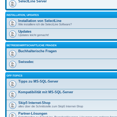
SelectLine Server
INSTALLATION, UPDATES
Installation von SelectLine
Wie installiere ich die SelectLine Software?
Updates
Updates leicht gemacht!
BETRIEBSWIRTSCHAFTLICHE FRAGEN
Buchhalterische Fragen
Swissdec
OFF-TOPICS
Tipps zu MS-SQL-Server
Kompatibilität mit MS-SQL-Server
Skip5 Internet-Shop
alles über die Schnittstelle zum Skip5 Internet-Shop
Partner-Lösungen
Schnittstellen zu SelectLine, Branchenlösungen, Lösungen von anderen Anwe