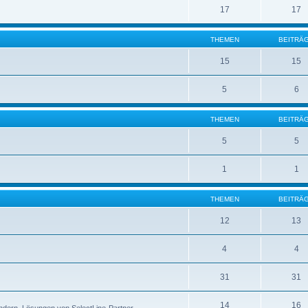
17
17
THEMEN
BEITRÄ
15
15
5
6
THEMEN
BEITRÄ
5
5
1
1
THEMEN
BEITRÄ
12
13
4
4
31
31
14
16
ndern, Lösungen von SelectLine-Partner