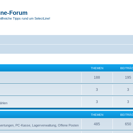
ine-Forum
hilfreiche Tipps rund um SelectLine!
THEMEN
BEITRÄ
188
195
3
3
3
3
zählen
THEMEN
BEITRÄ
485
650
swertungen, PC-Kasse, Lagerverwaltung, Offene Posten