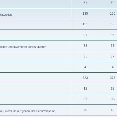
51
62
135
166
ttstellen
151
158
81
85
33
33
eiten und Inventuren durchzuführen
35
37
4
4
323
377
12
12
82
119
40
48
ie SelectLine auf genau Ihre Bedürfnisse an.