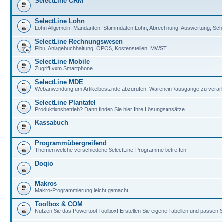
SelectLine CRM
SelectLine Lohn
Lohn Allgemein, Mandanten, Stammdaten Lohn, Abrechnung, Auswertung, Schni
SelectLine Rechnungswesen
Fibu, Anlagebuchhaltung, OPOS, Kostenstellen, MWST
SelectLine Mobile
Zugriff vom Smartphone
SelectLine MDE
Webanwendung um Artikelbestände abzurufen, Warenein-/ausgänge zu verarb
SelectLine Plantafel
Produktionsbetrieb? Dann finden Sie hier Ihre Lösungsansätze.
Kassabuch
Programmübergreifend
Themen welche verschiedene SelectLine-Programme betreffen
Doqio
Makros
Makro-Programmierung leicht gemacht!
Toolbox & COM
Nutzen Sie das Powertool Toolbox! Erstellen Sie eigene Tabellen und passen S