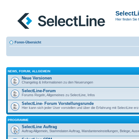
SelectL
Hier finden Sie 
Foren-Übersicht
NEWS, FORUM, ALLGEMEIN
Neue Versionen
Changelog & Informationen zu den Neuerungen
SelectLine-Forum
Forums Regeln, Allgemeines zu SelectLine, Infos
SelectLine- Forum Vorstellungsrunde
Hier kann sich jeder User vorstellen und über die Erfahrung mit SelectLine er
PROGRAMME
SelectLine Auftrag
Auftrag Allgemein, Stammdaten Auftrag, Mandanteneinstellungen, Belege, Au