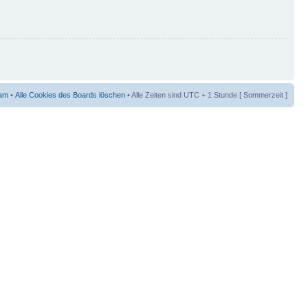
am
•
Alle Cookies des Boards löschen
• Alle Zeiten sind UTC + 1 Stunde [ Sommerzeit ]