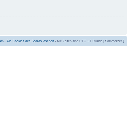
am
•
Alle Cookies des Boards löschen
• Alle Zeiten sind UTC + 1 Stunde [ Sommerzeit ]