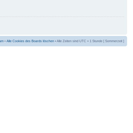
am
•
Alle Cookies des Boards löschen
• Alle Zeiten sind UTC + 1 Stunde [ Sommerzeit ]