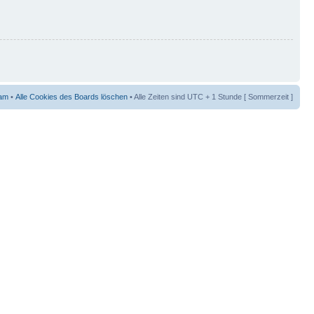
am
•
Alle Cookies des Boards löschen
• Alle Zeiten sind UTC + 1 Stunde [ Sommerzeit ]