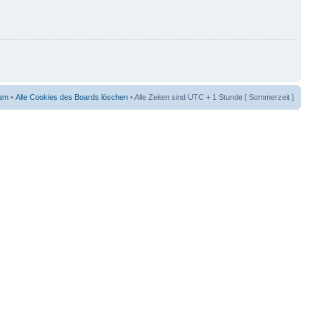
am
•
Alle Cookies des Boards löschen
• Alle Zeiten sind UTC + 1 Stunde [ Sommerzeit ]