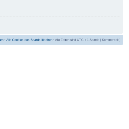
am
•
Alle Cookies des Boards löschen
• Alle Zeiten sind UTC + 1 Stunde [ Sommerzeit ]