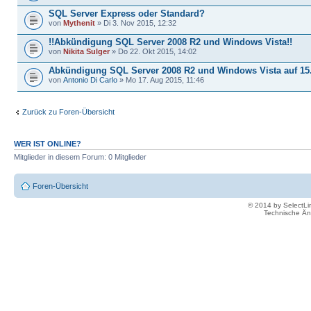
SQL Server Express oder Standard?
von
Mythenit
» Di 3. Nov 2015, 12:32
!!Abkündigung SQL Server 2008 R2 und Windows Vista!!
von
Nikita Sulger
» Do 22. Okt 2015, 14:02
Abkündigung SQL Server 2008 R2 und Windows Vista auf 15
von
Antonio Di Carlo
» Mo 17. Aug 2015, 11:46
Zurück zu Foren-Übersicht
WER IST ONLINE?
Mitglieder in diesem Forum: 0 Mitglieder
Foren-Übersicht
© 2014 by SelectL
Technische Än