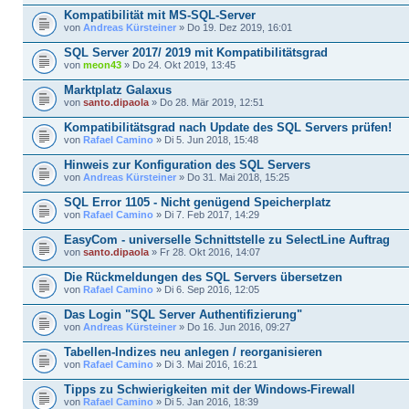
Kompatibilität mit MS-SQL-Server
von
Andreas Kürsteiner
» Do 19. Dez 2019, 16:01
SQL Server 2017/ 2019 mit Kompatibilitätsgrad
von
meon43
» Do 24. Okt 2019, 13:45
Marktplatz Galaxus
von
santo.dipaola
» Do 28. Mär 2019, 12:51
Kompatibilitätsgrad nach Update des SQL Servers prüfen!
von
Rafael Camino
» Di 5. Jun 2018, 15:48
Hinweis zur Konfiguration des SQL Servers
von
Andreas Kürsteiner
» Do 31. Mai 2018, 15:25
SQL Error 1105 - Nicht genügend Speicherplatz
von
Rafael Camino
» Di 7. Feb 2017, 14:29
EasyCom - universelle Schnittstelle zu SelectLine Auftrag
von
santo.dipaola
» Fr 28. Okt 2016, 14:07
Die Rückmeldungen des SQL Servers übersetzen
von
Rafael Camino
» Di 6. Sep 2016, 12:05
Das Login "SQL Server Authentifizierung"
von
Andreas Kürsteiner
» Do 16. Jun 2016, 09:27
Tabellen-Indizes neu anlegen / reorganisieren
von
Rafael Camino
» Di 3. Mai 2016, 16:21
Tipps zu Schwierigkeiten mit der Windows-Firewall
von
Rafael Camino
» Di 5. Jan 2016, 18:39