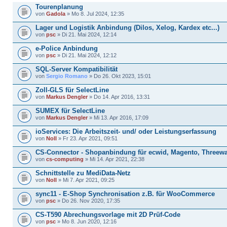
Tourenplanung
von
Gadola
» Mo 8. Jul 2024, 12:35
Lager und Logistik Anbindung (Dilos, Xelog, Kardex etc...)
von
psc
» Di 21. Mai 2024, 12:14
e-Police Anbindung
von
psc
» Di 21. Mai 2024, 12:12
SQL-Server Kompatibilität
von
Sergio Romano
» Do 26. Okt 2023, 15:01
Zoll-GLS für SelectLine
von
Markus Dengler
» Do 14. Apr 2016, 13:31
SUMEX für SelectLine
von
Markus Dengler
» Mi 13. Apr 2016, 17:09
ioServices: Die Arbeitszeit- und/ oder Leistungserfassung
von
Noll
» Fr 23. Apr 2021, 09:51
CS-Connector - Shopanbindung für ecwid, Magento, Threewa
von
cs-computing
» Mi 14. Apr 2021, 22:38
Schnittstelle zu MediData-Netz
von
Noll
» Mi 7. Apr 2021, 09:25
sync11 - E-Shop Synchronisation z.B. für WooCommerce
von
psc
» Do 26. Nov 2020, 17:35
CS-T590 Abrechungsvorlage mit 2D Prüf-Code
von
psc
» Mo 8. Jun 2020, 12:16