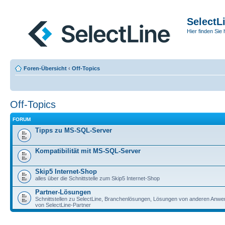
SelectL
Hier finden Sie 
Foren-Übersicht
‹
Off-Topics
Off-Topics
FORUM
Tipps zu MS-SQL-Server
Kompatibilität mit MS-SQL-Server
Skip5 Internet-Shop
alles über die Schnittstelle zum Skip5 Internet-Shop
Partner-Lösungen
Schnittstellen zu SelectLine, Branchenlösungen, Lösungen von anderen Anw
von SelectLine-Partner
AKTIVE THEMEN