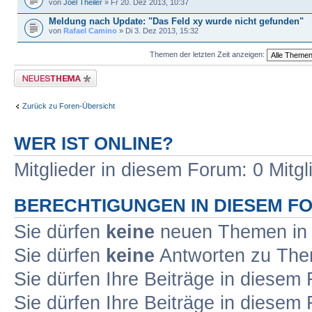
von
Joel Theiler
» Fr 20. Dez 2013, 10:37
Meldung nach Update: "Das Feld xy wurde nicht gefunden"
von
Rafael Camino
» Di 3. Dez 2013, 15:32
Themen der letzten Zeit anzeigen:
Neues Thema erstellen
Zurück zu Foren-Übersicht
WER IST ONLINE?
Mitglieder in diesem Forum: 0 Mitgl
BERECHTIGUNGEN IN DIESEM F
Sie dürfen
keine
neuen Themen in 
Sie dürfen
keine
Antworten zu Them
Sie dürfen Ihre Beiträge in diese
Sie dürfen Ihre Beiträge in diese