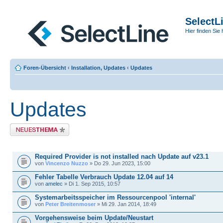
SelectL
Hier finden Sie 
Foren-Übersicht
‹
Installation, Updates
‹
Updates
Updates
Neues Thema erstellen
THEMEN
Required Provider is not installed nach Update auf v23.1
von
Vincenzo Nuzzo
» Do 29. Jun 2023, 15:00
Fehler Tabelle Verbrauch Update 12.04 auf 14
von
amelec
» Di 1. Sep 2015, 10:57
Systemarbeitsspeicher im Ressourcenpool 'internal'
von
Peter Breitenmoser
» Mi 29. Jan 2014, 18:49
Vorgehensweise beim Update/Neustart