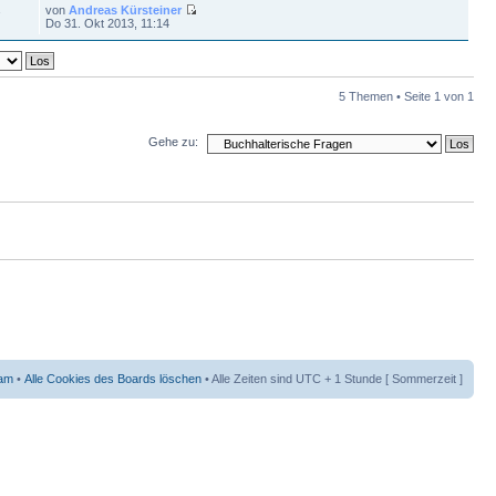
von
Andreas Kürsteiner
7
Do 31. Okt 2013, 11:14
5 Themen • Seite
1
von
1
Gehe zu:
am
•
Alle Cookies des Boards löschen
• Alle Zeiten sind UTC + 1 Stunde [ Sommerzeit ]