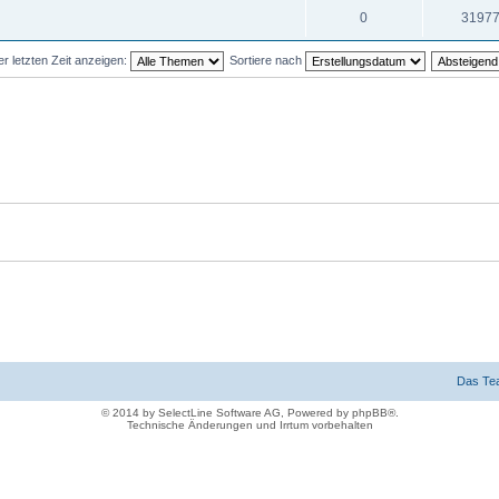
0
3197
 letzten Zeit anzeigen:
Sortiere nach
Das Te
© 2014 by SelectLine Software AG, Powered by phpBB®.
Technische Änderungen und Irrtum vorbehalten