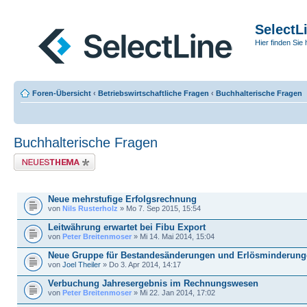
SelectL
Hier finden Sie 
Foren-Übersicht
‹
Betriebswirtschaftliche Fragen
‹
Buchhalterische Fragen
Buchhalterische Fragen
Neues Thema erstellen
THEMEN
Neue mehrstufige Erfolgsrechnung
von
Nils Rusterholz
» Mo 7. Sep 2015, 15:54
Leitwährung erwartet bei Fibu Export
von
Peter Breitenmoser
» Mi 14. Mai 2014, 15:04
Neue Gruppe für Bestandesänderungen und Erlösminderung
von
Joel Theiler
» Do 3. Apr 2014, 14:17
Verbuchung Jahresergebnis im Rechnungswesen
von
Peter Breitenmoser
» Mi 22. Jan 2014, 17:02