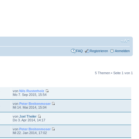
FAQ
Registrieren
Anmelden
5 Themen • Seite
1
von
1
FE
LETZTER BEITRAG
von
Nils Rusterholz
7
Mo 7. Sep 2015, 15:54
von
Peter Breitenmoser
4
Mi 14. Mai 2014, 15:04
von
Joel Theiler
1
Do 3. Apr 2014, 14:17
von
Peter Breitenmoser
1
Mi 22. Jan 2014, 17:02