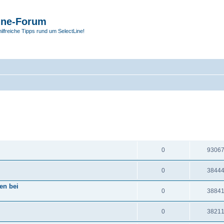
ine-Forum
hilfreiche Tipps rund um SelectLine!
ANTWORTEN
ZUGRIF
0
9306
0
3844
en bei
0
3884
0
3821