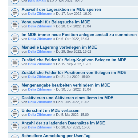
von
Isen Ismaili
» Do 2. Mai 2024, 15:12
Auswahl der Lageraktion im MDE sperren
von
Delia Zihlmann
» Do 17. Nov 2022, 16:02
Vorauswahl für Belegsuche im MDE
von
Delia Zihlmann
» Do 20. Okt 2022, 15:04
Im MDE immer neue Position anlegen anstatt zu summieren
von
Delia Zihlmann
» Do 6. Okt 2022, 15:03
Manuelle Lagerung vorbelegen im MDE
von
Delia Zihlmann
» Do 29. Sep 2022, 15:02
Zusätzliche Felder für Beleg-Kopf von Belegen im MDE
von
Delia Zihlmann
» Do 15. Sep 2022, 15:02
Zusätzliche Felder für Positionen von Belegen im MDE
von
Delia Zihlmann
» Do 21. Jul 2022, 15:00
Mengenangabe bearbeiten verhindern im MDE
von
Delia Zihlmann
» Do 30. Jun 2022, 15:04
Deaktivieren und Aktivieren eines Items im MDE
von
Delia Zihlmann
» Do 9. Jun 2022, 15:02
Unterschrift im MDE verfassen
von
Delia Zihlmann
» Do 5. Mai 2022, 15:00
Anzahl der zu ladenden Datensätze im MDE
von
Delia Zihlmann
» Do 28. Apr 2022, 15:00
Schnellere Anmeldung per User-Tag