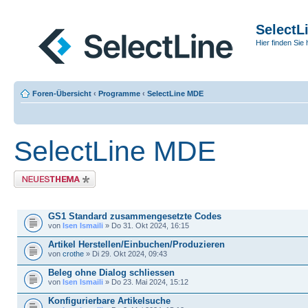
SelectL
Hier finden Sie 
Foren-Übersicht
‹
Programme
‹
SelectLine MDE
SelectLine MDE
Neues Thema erstellen
THEMEN
GS1 Standard zusammengesetzte Codes
von
Isen Ismaili
» Do 31. Okt 2024, 16:15
Artikel Herstellen/Einbuchen/Produzieren
von
crothe
» Di 29. Okt 2024, 09:43
Beleg ohne Dialog schliessen
von
Isen Ismaili
» Do 23. Mai 2024, 15:12
Konfigurierbare Artikelsuche