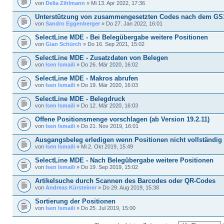
von
Delia Zihlmann
» Mi 13. Apr 2022, 17:36
Unterstützung von zusammengesetzten Codes nach dem GS
von
Sandro Eggenberger
» Do 27. Jan 2022, 16:01
SelectLine MDE - Bei Belegübergabe weitere Positionen
von
Gian Schürch
» Do 16. Sep 2021, 15:02
SelectLine MDE - Zusatzdaten von Belegen
von
Isen Ismaili
» Do 26. Mär 2020, 16:02
SelectLine MDE - Makros abrufen
von
Isen Ismaili
» Do 19. Mär 2020, 16:03
SelectLine MDE - Belegdruck
von
Isen Ismaili
» Do 12. Mär 2020, 16:03
Offene Positionsmenge vorschlagen (ab Version 19.2.11)
von
Isen Ismaili
» Do 21. Nov 2019, 16:01
Ausgangsbeleg erledigen wenn Positionen nicht vollständig
von
Isen Ismaili
» Mi 2. Okt 2019, 15:49
SelectLine MDE - Nach Belegübergabe weitere Positionen
von
Isen Ismaili
» Do 19. Sep 2019, 15:02
Artikelsuche durch Scannen des Barcodes oder QR-Codes
von
Andreas Kürsteiner
» Do 29. Aug 2019, 15:38
Sortierung der Positionen
von
Isen Ismaili
» Do 25. Jul 2019, 15:00