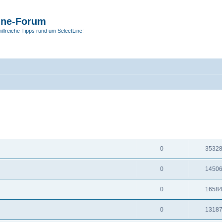
ine-Forum
hilfreiche Tipps rund um SelectLine!
ANTWORTEN
ZUGRIF
0
3532
0
1450
0
1658
0
1318