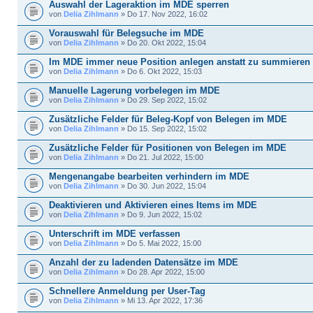
Auswahl der Lageraktion im MDE sperren
von
Delia Zihlmann
» Do 17. Nov 2022, 16:02
Vorauswahl für Belegsuche im MDE
von
Delia Zihlmann
» Do 20. Okt 2022, 15:04
Im MDE immer neue Position anlegen anstatt zu summieren
von
Delia Zihlmann
» Do 6. Okt 2022, 15:03
Manuelle Lagerung vorbelegen im MDE
von
Delia Zihlmann
» Do 29. Sep 2022, 15:02
Zusätzliche Felder für Beleg-Kopf von Belegen im MDE
von
Delia Zihlmann
» Do 15. Sep 2022, 15:02
Zusätzliche Felder für Positionen von Belegen im MDE
von
Delia Zihlmann
» Do 21. Jul 2022, 15:00
Mengenangabe bearbeiten verhindern im MDE
von
Delia Zihlmann
» Do 30. Jun 2022, 15:04
Deaktivieren und Aktivieren eines Items im MDE
von
Delia Zihlmann
» Do 9. Jun 2022, 15:02
Unterschrift im MDE verfassen
von
Delia Zihlmann
» Do 5. Mai 2022, 15:00
Anzahl der zu ladenden Datensätze im MDE
von
Delia Zihlmann
» Do 28. Apr 2022, 15:00
Schnellere Anmeldung per User-Tag
von
Delia Zihlmann
» Mi 13. Apr 2022, 17:36