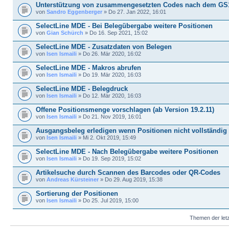
Unterstützung von zusammengesetzten Codes nach dem GS
von
Sandro Eggenberger
» Do 27. Jan 2022, 16:01
SelectLine MDE - Bei Belegübergabe weitere Positionen
von
Gian Schürch
» Do 16. Sep 2021, 15:02
SelectLine MDE - Zusatzdaten von Belegen
von
Isen Ismaili
» Do 26. Mär 2020, 16:02
SelectLine MDE - Makros abrufen
von
Isen Ismaili
» Do 19. Mär 2020, 16:03
SelectLine MDE - Belegdruck
von
Isen Ismaili
» Do 12. Mär 2020, 16:03
Offene Positionsmenge vorschlagen (ab Version 19.2.11)
von
Isen Ismaili
» Do 21. Nov 2019, 16:01
Ausgangsbeleg erledigen wenn Positionen nicht vollständig
von
Isen Ismaili
» Mi 2. Okt 2019, 15:49
SelectLine MDE - Nach Belegübergabe weitere Positionen
von
Isen Ismaili
» Do 19. Sep 2019, 15:02
Artikelsuche durch Scannen des Barcodes oder QR-Codes
von
Andreas Kürsteiner
» Do 29. Aug 2019, 15:38
Sortierung der Positionen
von
Isen Ismaili
» Do 25. Jul 2019, 15:00
Themen der letz