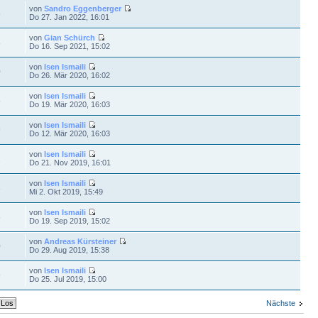
von
Sandro Eggenberger
8
Do 27. Jan 2022, 16:01
von
Gian Schürch
8
Do 16. Sep 2021, 15:02
von
Isen Ismaili
0
Do 26. Mär 2020, 16:02
von
Isen Ismaili
5
Do 19. Mär 2020, 16:03
von
Isen Ismaili
9
Do 12. Mär 2020, 16:03
von
Isen Ismaili
2
Do 21. Nov 2019, 16:01
von
Isen Ismaili
3
Mi 2. Okt 2019, 15:49
von
Isen Ismaili
6
Do 19. Sep 2019, 15:02
von
Andreas Kürsteiner
0
Do 29. Aug 2019, 15:38
von
Isen Ismaili
9
Do 25. Jul 2019, 15:00
Nächste