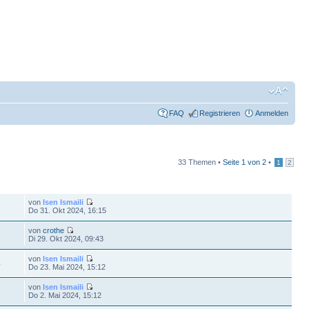
FAQ
Registrieren
Anmelden
33 Themen •
Seite
1
von
2
•
1
2
FE
LETZTER BEITRAG
von
Isen Ismaili
8
Do 31. Okt 2024, 16:15
von
crothe
6
Di 29. Okt 2024, 09:43
von
Isen Ismaili
4
Do 23. Mai 2024, 15:12
von
Isen Ismaili
7
Do 2. Mai 2024, 15:12