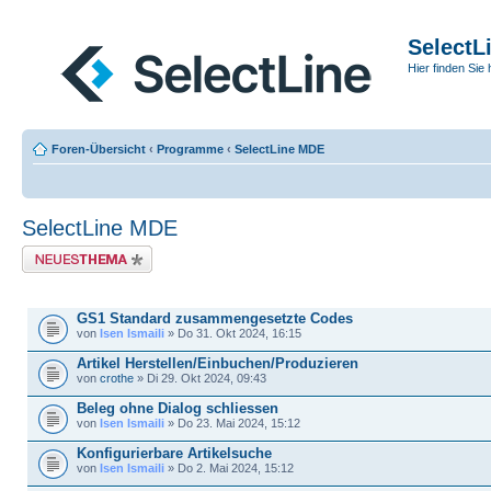
SelectL
Hier finden Sie 
Foren-Übersicht
‹
Programme
‹
SelectLine MDE
SelectLine MDE
Neues Thema erstellen
THEMEN
GS1 Standard zusammengesetzte Codes
von
Isen Ismaili
» Do 31. Okt 2024, 16:15
Artikel Herstellen/Einbuchen/Produzieren
von
crothe
» Di 29. Okt 2024, 09:43
Beleg ohne Dialog schliessen
von
Isen Ismaili
» Do 23. Mai 2024, 15:12
Konfigurierbare Artikelsuche
von
Isen Ismaili
» Do 2. Mai 2024, 15:12