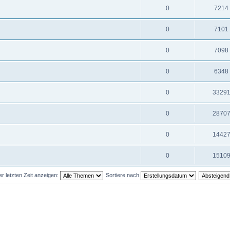
0
7214
0
7101
0
7098
0
6348
0
3329
0
2870
0
1442
0
1510
 letzten Zeit anzeigen:
Sortiere nach