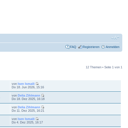
FAQ
Registrieren
Anmelden
12 Themen • Seite
1
von
1
FE
LETZTER BEITRAG
von
Isen Ismaili
Do 18. Jun 2026, 15:16
von
Delia Zihlmann
4
Do 18. Dez 2025, 16:18
von
Delia Zihlmann
Do 11. Dez 2025, 16:21
von
Isen Ismaili
Do 4. Dez 2025, 16:17