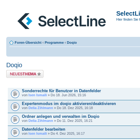
SelectL
Hier finden Sie 
Foren-Übersicht
‹
Programme
‹
Doqio
Doqio
Neues Thema erstellen
THEMEN
Sonderrechte für Benutzer in Datenfelder
von
Isen Ismaili
» Do 18. Jun 2026, 15:16
Expertenmodus im doqio aktivieren/deaktivieren
von
Delia Zihlmann
» Do 18. Dez 2025, 16:18
Ordner anlegen und verwalten im Doqio
von
Delia Zihlmann
» Do 11. Dez 2025, 16:21
Datenfelder bearbeiten
von
Isen Ismaili
» Do 4. Dez 2025, 16:17