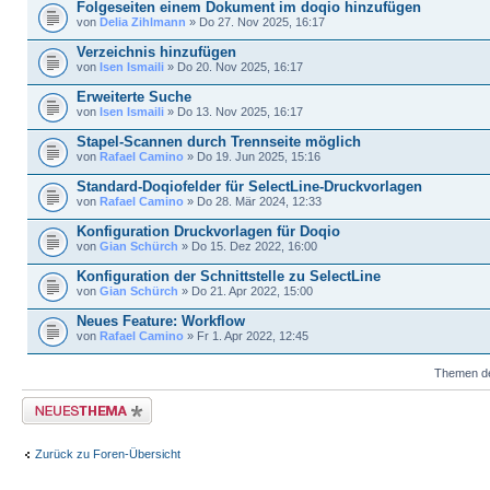
Folgeseiten einem Dokument im doqio hinzufügen
von
Delia Zihlmann
» Do 27. Nov 2025, 16:17
Verzeichnis hinzufügen
von
Isen Ismaili
» Do 20. Nov 2025, 16:17
Erweiterte Suche
von
Isen Ismaili
» Do 13. Nov 2025, 16:17
Stapel-Scannen durch Trennseite möglich
von
Rafael Camino
» Do 19. Jun 2025, 15:16
Standard-Doqiofelder für SelectLine-Druckvorlagen
von
Rafael Camino
» Do 28. Mär 2024, 12:33
Konfiguration Druckvorlagen für Doqio
von
Gian Schürch
» Do 15. Dez 2022, 16:00
Konfiguration der Schnittstelle zu SelectLine
von
Gian Schürch
» Do 21. Apr 2022, 15:00
Neues Feature: Workflow
von
Rafael Camino
» Fr 1. Apr 2022, 12:45
Themen der
Neues Thema erstellen
Zurück zu Foren-Übersicht