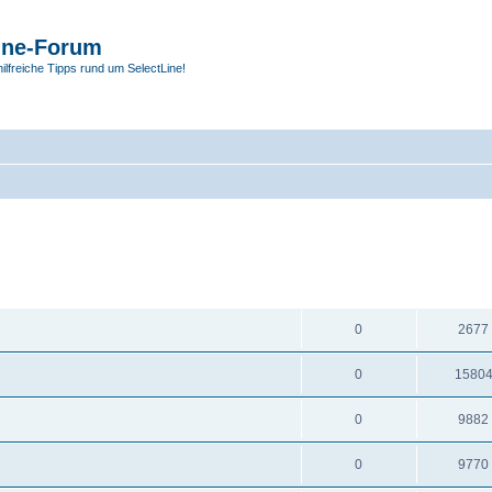
ine-Forum
hilfreiche Tipps rund um SelectLine!
ANTWORTEN
ZUGRIF
0
2677
0
1580
0
9882
0
9770