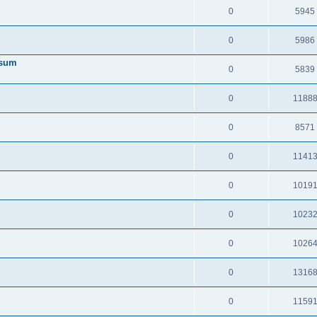
0
5945
0
5986
ssum
0
5839
0
1188
0
8571
0
1141
0
1019
0
1023
0
1026
0
1316
0
1159