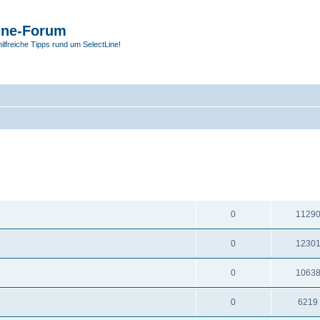
ine-Forum
hilfreiche Tipps rund um SelectLine!
ANTWORTEN
ZUGRIF
0
1129
0
1230
0
1063
0
6219