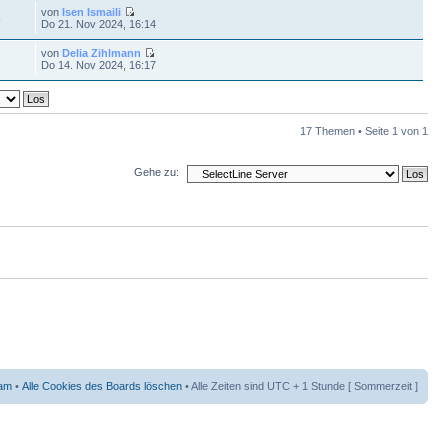
von
Isen Ismaili
8
Do 21. Nov 2024, 16:14
von
Delia Zihlmann
7
Do 14. Nov 2024, 16:17
17 Themen • Seite
1
von
1
Gehe zu:
am
•
Alle Cookies des Boards löschen
• Alle Zeiten sind UTC + 1 Stunde [ Sommerzeit ]