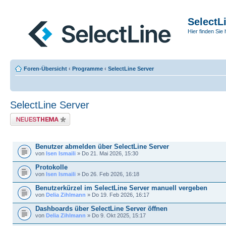
SelectL
Hier finden Sie 
Foren-Übersicht
‹
Programme
‹
SelectLine Server
SelectLine Server
Neues Thema erstellen
THEMEN
Benutzer abmelden über SelectLine Server
von
Isen Ismaili
» Do 21. Mai 2026, 15:30
Protokolle
von
Isen Ismaili
» Do 26. Feb 2026, 16:18
Benutzerkürzel im SelectLine Server manuell vergeben
von
Delia Zihlmann
» Do 19. Feb 2026, 16:17
Dashboards über SelectLine Server öffnen
von
Delia Zihlmann
» Do 9. Okt 2025, 15:17