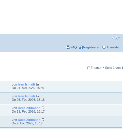
FAQ
Registrieren
Anmelden
17 Themen • Seite
1
von
1
FE
LETZTER BEITRAG
von
Isen Ismaili
0
Do 21. Mai 2026, 15:30
von
Isen Ismaili
1
Do 26. Feb 2026, 16:18
von
Delia Zihlmann
8
Do 19. Feb 2026, 16:17
von
Delia Zihlmann
Do 9. Okt 2025, 15:17