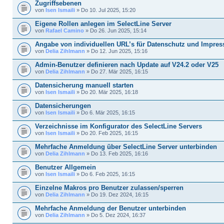
Zugriffsebenen
von
Isen Ismaili
» Do 10. Jul 2025, 15:20
Eigene Rollen anlegen im SelectLine Server
von
Rafael Camino
» Do 26. Jun 2025, 15:14
Angabe von individuellen URL’s für Datenschutz und Impre
von
Delia Zihlmann
» Do 12. Jun 2025, 15:16
Admin-Benutzer definieren nach Update auf V24.2 oder V25
von
Delia Zihlmann
» Do 27. Mär 2025, 16:15
Datensicherung manuell starten
von
Isen Ismaili
» Do 20. Mär 2025, 16:18
Datensicherungen
von
Isen Ismaili
» Do 6. Mär 2025, 16:15
Verzeichnisse im Konfigurator des SelectLine Servers
von
Isen Ismaili
» Do 20. Feb 2025, 16:15
Mehrfache Anmeldung über SelectLine Server unterbinden
von
Delia Zihlmann
» Do 13. Feb 2025, 16:16
Benutzer Allgemein
von
Isen Ismaili
» Do 6. Feb 2025, 16:15
Einzelne Makros pro Benutzer zulassen/sperren
von
Delia Zihlmann
» Do 19. Dez 2024, 16:15
Mehrfache Anmeldung der Benutzer unterbinden
von
Delia Zihlmann
» Do 5. Dez 2024, 16:37