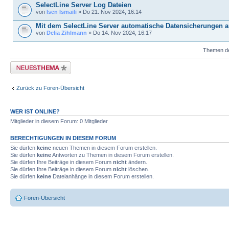
SelectLine Server Log Dateien
von
Isen Ismaili
» Do 21. Nov 2024, 16:14
Mit dem SelectLine Server automatische Datensicherungen a
von
Delia Zihlmann
» Do 14. Nov 2024, 16:17
Themen der
Neues Thema erstellen
Zurück zu Foren-Übersicht
WER IST ONLINE?
Mitglieder in diesem Forum: 0 Mitglieder
BERECHTIGUNGEN IN DIESEM FORUM
Sie dürfen
keine
neuen Themen in diesem Forum erstellen.
Sie dürfen
keine
Antworten zu Themen in diesem Forum erstellen.
Sie dürfen Ihre Beiträge in diesem Forum
nicht
ändern.
Sie dürfen Ihre Beiträge in diesem Forum
nicht
löschen.
Sie dürfen
keine
Dateianhänge in diesem Forum erstellen.
Foren-Übersicht