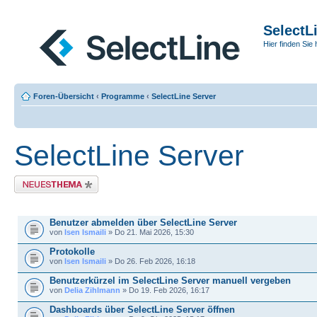
SelectL
Hier finden Sie 
Foren-Übersicht
‹
Programme
‹
SelectLine Server
SelectLine Server
Neues Thema erstellen
THEMEN
Benutzer abmelden über SelectLine Server
von
Isen Ismaili
» Do 21. Mai 2026, 15:30
Protokolle
von
Isen Ismaili
» Do 26. Feb 2026, 16:18
Benutzerkürzel im SelectLine Server manuell vergeben
von
Delia Zihlmann
» Do 19. Feb 2026, 16:17
Dashboards über SelectLine Server öffnen