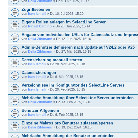
von
Delia Zihlmann
» Do 9. Okt 2025, 15:17
Zugriffsebenen
von
Isen Ismaili
» Do 10. Jul 2025, 15:20
Eigene Rollen anlegen im SelectLine Server
von
Rafael Camino
» Do 26. Jun 2025, 15:14
Angabe von individuellen URL’s für Datenschutz und Impre
von
Delia Zihlmann
» Do 12. Jun 2025, 15:16
Admin-Benutzer definieren nach Update auf V24.2 oder V25
von
Delia Zihlmann
» Do 27. Mär 2025, 16:15
Datensicherung manuell starten
von
Isen Ismaili
» Do 20. Mär 2025, 16:18
Datensicherungen
von
Isen Ismaili
» Do 6. Mär 2025, 16:15
Verzeichnisse im Konfigurator des SelectLine Servers
von
Isen Ismaili
» Do 20. Feb 2025, 16:15
Mehrfache Anmeldung über SelectLine Server unterbinden
von
Delia Zihlmann
» Do 13. Feb 2025, 16:16
Benutzer Allgemein
von
Isen Ismaili
» Do 6. Feb 2025, 16:15
Einzelne Makros pro Benutzer zulassen/sperren
von
Delia Zihlmann
» Do 19. Dez 2024, 16:15
Mehrfache Anmeldung der Benutzer unterbinden