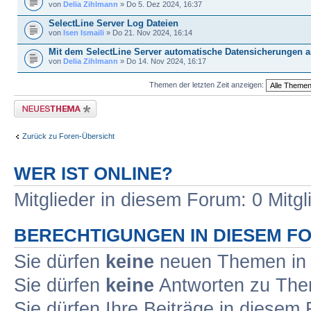
von
Delia Zihlmann
» Do 5. Dez 2024, 16:37
SelectLine Server Log Dateien
von
Isen Ismaili
» Do 21. Nov 2024, 16:14
Mit dem SelectLine Server automatische Datensicherungen a
von
Delia Zihlmann
» Do 14. Nov 2024, 16:17
Themen der letzten Zeit anzeigen:
Neues Thema erstellen
Zurück zu Foren-Übersicht
WER IST ONLINE?
Mitglieder in diesem Forum: 0 Mitgl
BERECHTIGUNGEN IN DIESEM F
Sie dürfen
keine
neuen Themen in 
Sie dürfen
keine
Antworten zu Them
Sie dürfen Ihre Beiträge in diese