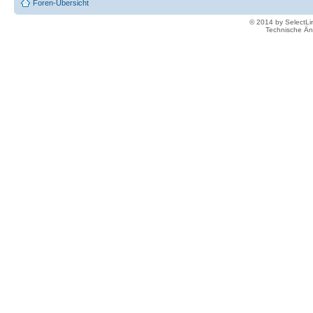
Foren-Übersicht
© 2014 by SelectL
Technische Än