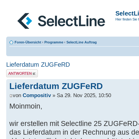
SelectL
Hier finden Sie 
Foren-Übersicht
‹
Programme
‹
SelectLine Auftrag
Lieferdatum ZUGFeRD
Antwort erstellen
Lieferdatum ZUGFeRD
von
Compositiv
» Sa 29. Nov 2025, 10:50
Moinmoin,
wir erstellen mit Selectline 25 ZUGFeR
das Lieferdatum in der Rechnung aus d