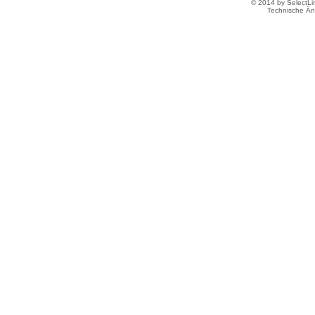
© 2014 by SelectL
Technische Än