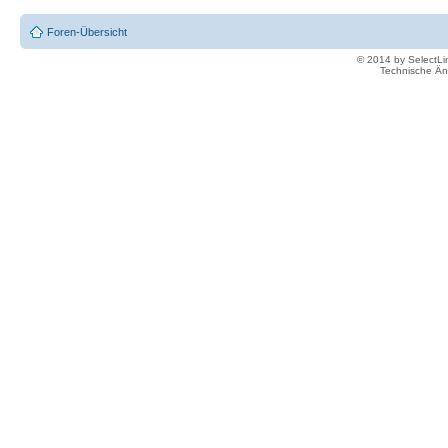
Foren-Übersicht
© 2014 by SelectL
Technische Än