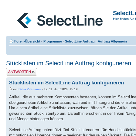
SelectL
Hier finden Sie 
Foren-Übersicht
‹
Programme
‹
SelectLine Auftrag
‹
Auftrag Allgemein
Stücklisten im SelectLine Auftrag konfigurieren
Antwort erstellen
Stücklisten im SelectLine Auftrag konfigurieren
von
Delia Zihlmann
» Do 11. Jun 2026, 15:19
Artikel, die aus mehreren Komponenten bestehen, können im SelectLine A
übergeordneten Artikel zu erfassen, während im Hintergrund die einzel
Um einem Artikel eine Stückliste zuzuweisen, öffnen Sie den Artikel unt
gewünschten Stücklistentyp um. Daraufhin erscheint in der linken Navi
und Menge hinterlegen können.
SelectLine Auftrag unterstützt fünf Stücklistenarten. Die Handelsstückl
mit optionalen Unterpositionen – geeignet für den reinen Verkauf. Die P