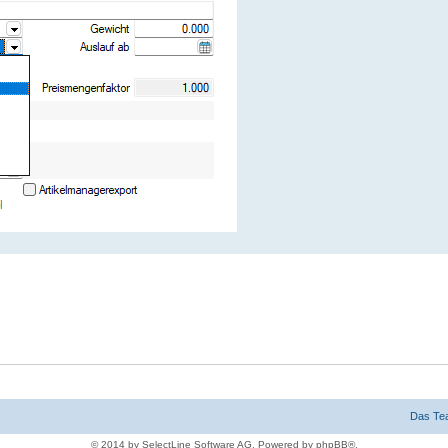
Das Te
© 2014 by SelectLine Software AG, Powered by phpBB®.