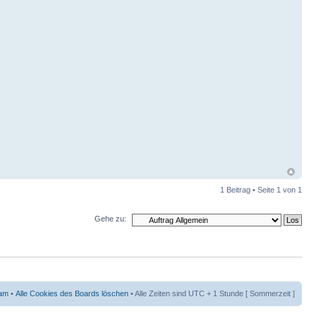
1 Beitrag • Seite
1
von
1
Gehe zu:
am
•
Alle Cookies des Boards löschen
• Alle Zeiten sind UTC + 1 Stunde [ Sommerzeit ]