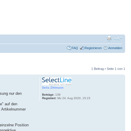
FAQ
Registrieren
Anmelden
1 Beitrag • Seite
1
von
1
Delia Zihlmann
ssung nur den
Beiträge:
139
Registriert:
Mo 24. Aug 2020, 15:15
ne" auf den
t Artikelnummer
einzelne Position
respektive