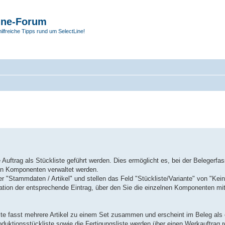
ine-Forum
hilfreiche Tipps rund um SelectLine!
uftrag als Stückliste geführt werden. Dies ermöglicht es, bei der Belegerfa
nen Komponenten verwaltet werden.
er "Stammdaten / Artikel" und stellen das Feld "Stückliste/Variante" von "Kei
gation der entsprechende Eintrag, über den Sie die einzelnen Komponenten mi
iste fasst mehrere Artikel zu einem Set zusammen und erscheint im Beleg als 
roduktionsstückliste sowie die Fertigungsliste werden über einen Werkauftrag 