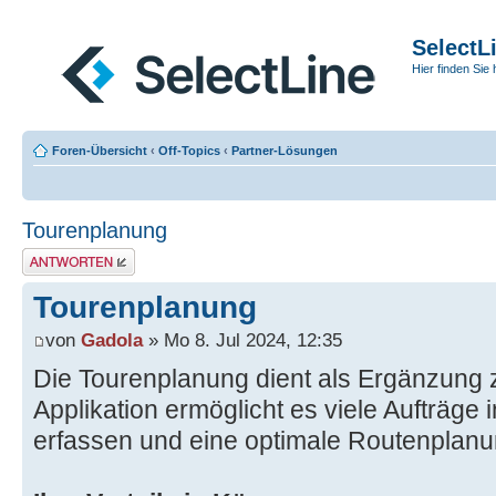
SelectL
Hier finden Sie 
Foren-Übersicht
‹
Off-Topics
‹
Partner-Lösungen
Tourenplanung
Antwort erstellen
Tourenplanung
von
Gadola
» Mo 8. Jul 2024, 12:35
Die Tourenplanung dient als Ergänzung z
Applikation ermöglicht es viele Aufträge i
erfassen und eine optimale Routenplanun