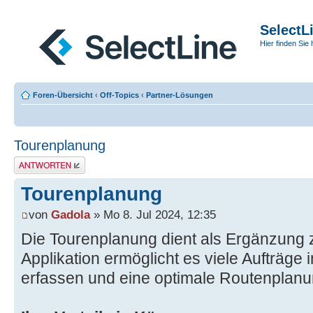
SelectL
Hier finden Sie 
Foren-Übersicht
‹
Off-Topics
‹
Partner-Lösungen
Tourenplanung
Antwort erstellen
Tourenplanung
von
Gadola
» Mo 8. Jul 2024, 12:35
Die Tourenplanung dient als Ergänzung z
Applikation ermöglicht es viele Aufträge i
erfassen und eine optimale Routenplanun