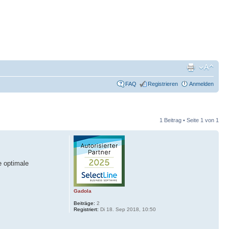
FAQ
Registrieren
Anmelden
1 Beitrag • Seite
1
von
1
e optimale
Gadola
Beiträge:
2
Registriert:
Di 18. Sep 2018, 10:50