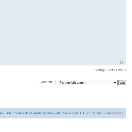
1 Beitrag • Seite
1
von
1
Gehe zu:
am
•
Alle Cookies des Boards löschen
• Alle Zeiten sind UTC + 1 Stunde [ Sommerzeit ]