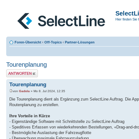
SelectL
Hier finden Sie 
Foren-Übersicht
‹
Off-Topics
‹
Partner-Lösungen
Tourenplanung
Antwort erstellen
Tourenplanung
von
Gadola
» Mo 8. Jul 2024, 12:35
Die Tourenplanung dient als Ergänzung zum SelectLine Auftrag. Die Appli
Routenplanung zu erstellen.
Ihre Vorteile in Kürze
- Eigenständige Software mit Schnittstelle zu SelectLine Auftrag
- Speditives Erfassen von wiederkehrenden Bestellungen, «Drag-and-d
- Bestmögliche Auslastung der Fahrzeugflotte
- Überwachung maximale Fahrzeugzuladung