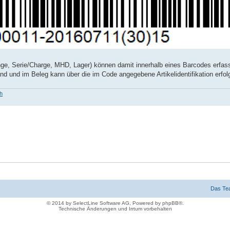
nge, Serie/Charge, MHD, Lager) können damit innerhalb eines Barcodes erfas
d und im Beleg kann über die im Code angegebene Artikelidentifikation erfol
h
Das Te
© 2014 by SelectLine Software AG, Powered by phpBB®.
Technische Änderungen und Irrtum vorbehalten