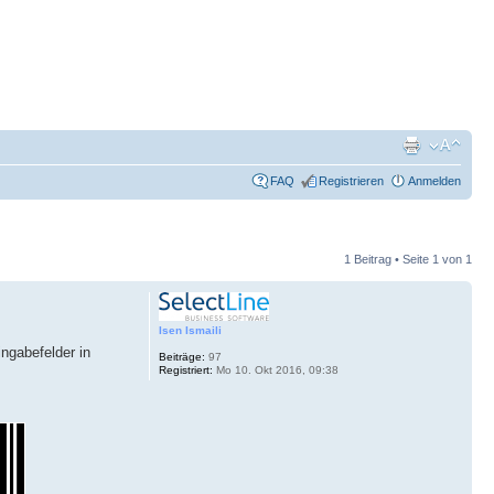
FAQ
Registrieren
Anmelden
1 Beitrag • Seite
1
von
1
Isen Ismaili
ngabefelder in
Beiträge:
97
Registriert:
Mo 10. Okt 2016, 09:38