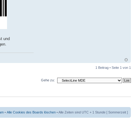
st und
gen.
1 Beitrag • Seite
1
von
1
Gehe zu:
am
•
Alle Cookies des Boards löschen
• Alle Zeiten sind UTC + 1 Stunde [ Sommerzeit ]